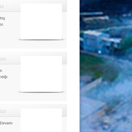
13
thiş
or.
013
ın
ndığı
013
 Devamı