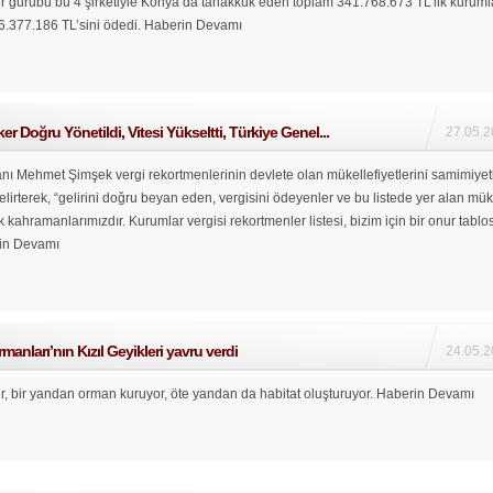
 gurubu bu 4 şirketiyle Konya’da tahakkuk eden toplam 341.768.673 TL’lik kuruml
6.377.186 TL’sini ödedi.
Haberin Devamı
r Doğru Yönetildi, Vitesi Yükseltti, Türkiye Genel...
27.05.2
nı Mehmet Şimşek vergi rekortmenlerinin devlete olan mükellefiyetlerini samimiyet
belirterek, “gelirini doğru beyan eden, vergisini ödeyenler ve bu listede yer alan mük
 kahramanlarımızdır. Kurumlar vergisi rekortmenler listesi, bizim için bir onur tablo
in Devamı
nları’nın Kızıl Geyikleri yavru verdi
24.05.2
, bir yandan orman kuruyor, öte yandan da habitat oluşturuyor.
Haberin Devamı