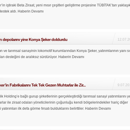
in iştiraki Beta Ziraat, yeni mısır çeşitleri geliştirme projesine TÜBİTAK’tan yaklaşı
destek aldı.
Haberin Devamı
in depolarını yine Konya Şeker doldurdu
12.07.2
ın ve tarımsal sanayinin lokomotif kurumlarından Konya Şeker, yatırımlarının yanı sı
olan desteğini de aralıksız sürdürüyor.
Haberin Devamı
r’in Fabrikalarını Tek Tek Gezen Muhtarlar ile Zir...
9.07.20
ik Holding’e bağlı gurup şirketlerinin gerçekleştirdiği tarımsal sanayi yatırımlarını y
lar ile ziraat odaları yöneticilerinin çoğunluğu kendi bölgelerindekiler hariç diğer
yatırımları ilk defa görme fırsatı bulduklarını belirttiler.
Haberin Devamı