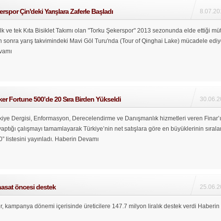
rspor Çin'deki Yarışlara Zaferle Başladı
8.07.20
ilk ve tek Kıta Bisiklet Takımı olan "Torku Şekerspor" 2013 sezonunda elde ettiği mü
n sonra yarış takvimindeki Mavi Göl Turu'nda (Tour of Qinghai Lake) mücadele ediy
vamı
er Fortune 500’de 20 Sıra Birden Yükseldi
30.06.2
kiye Dergisi, Enformasyon, Derecelendirme ve Danışmanlık hizmetleri veren Finar’
 yaptığı çalışmayı tamamlayarak Türkiye’nin net satışlara göre en büyüklerinin sırala
” listesini yayınladı.
Haberin Devamı
hasat öncesi destek
25.06.2
, kampanya dönemi içerisinde üreticilere 147.7 milyon liralık destek verdi
Haberin