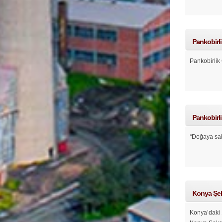
Pankobirl
Pankobirlik
Pankobirli
“Doğaya sah
Konya Şeke
Konya’daki 1