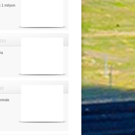
k 1 milyon
013
ra
13
erinde