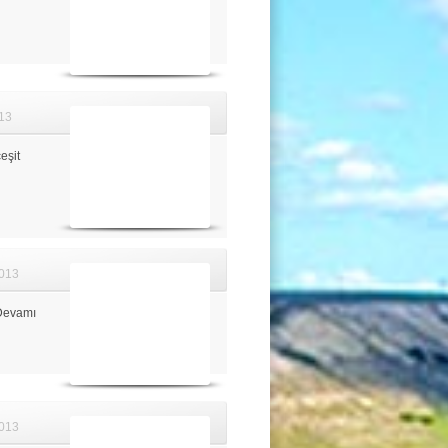
13
eşit
013
Devamı
013