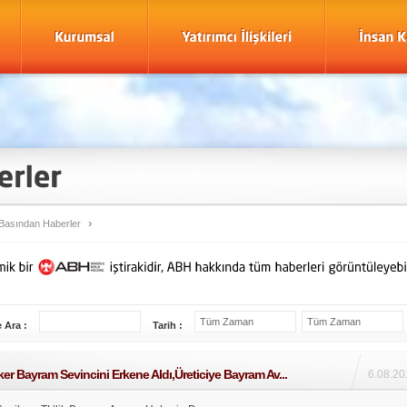
Basından Haberler
 Ara :
Tarih :
r Bayram Sevincini Erkene Aldı,Üreticiye Bayram Av...
6.08.20