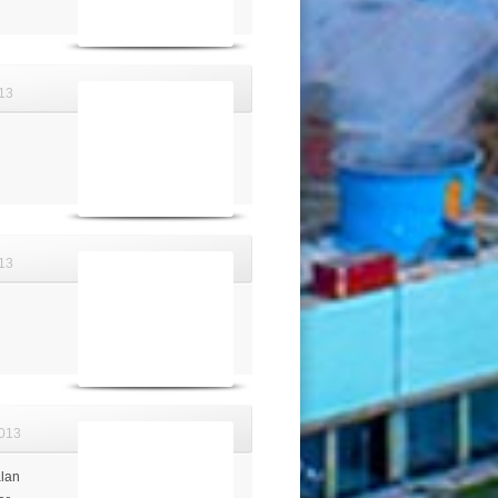
13
13
013
alan