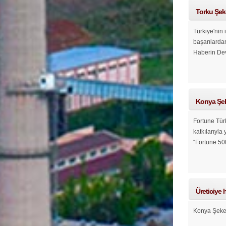
Torku Şeke
Türkiye'nin 
başarılarda
Haberin De
Konya Şek
Fortune Tür
katkılarıyla
“Fortune 500
Üreticiye 
Konya Şeker