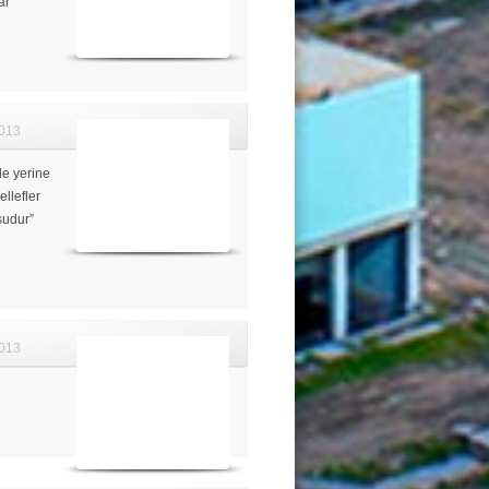
ar
013
le yerine
ellefler
sudur”
013