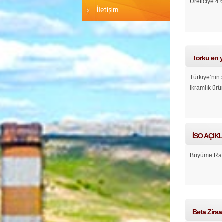
Üreticiye 4
Torku en y
Türkiye’nin 
ikramlık ür
İSO AÇIKLA
Büyüme Raka
Beta Zira