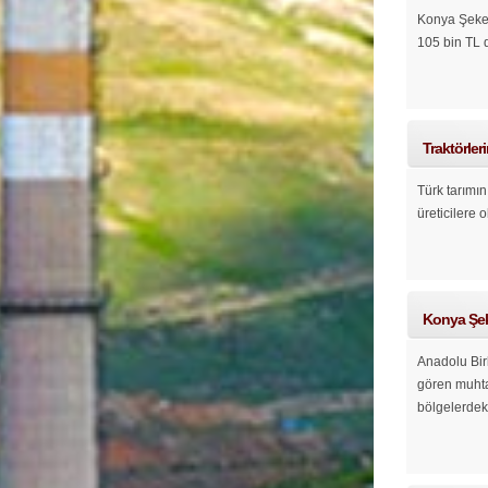
Konya Şeker’
105 bin TL 
Traktörler
Türk tarımın
üreticilere 
Konya Şeke
Anadolu Birl
gören muhtar
bölgelerdeki 