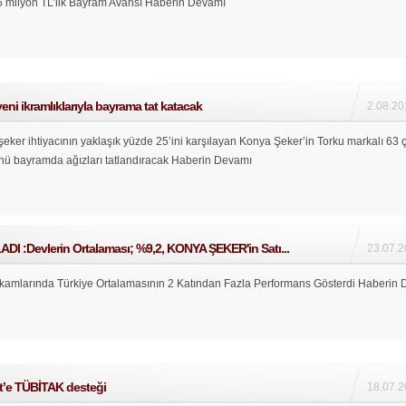
.6 milyon TL’lik Bayram Avansı
Haberin Devamı
eni ikramlıklarıyla bayrama tat katacak
2.08.20
şeker ihtiyacının yaklaşık yüzde 25’ini karşılayan Konya Şeker’in Torku markalı 63 ç
ünü bayramda ağızları tatlandıracak
Haberin Devamı
DI :Devlerin Ortalaması; %9,2, KONYA ŞEKER'in Satı...
23.07.2
mlarında Türkiye Ortalamasının 2 Katından Fazla Performans Gösterdi
Haberin 
at’e TÜBİTAK desteği
18.07.2