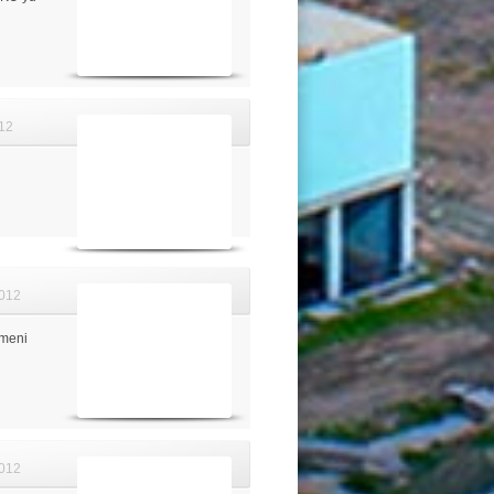
12
012
tmeni
012