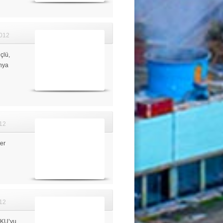
012
çlü,
ünya
12
er
12
RKU’yu