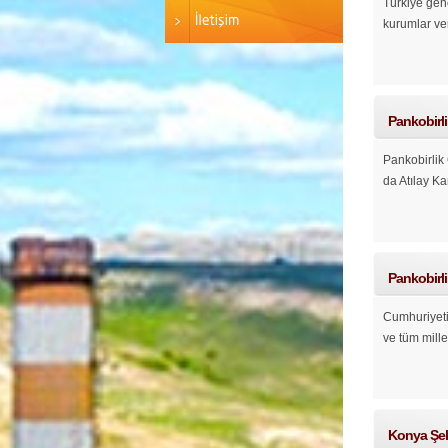
Türkiye gene
kurumlar ver
Pankobirl
Pankobirli
da Atılay K
Pankobirli
Cumhuriyetim
ve tüm mill
Konya Şeke