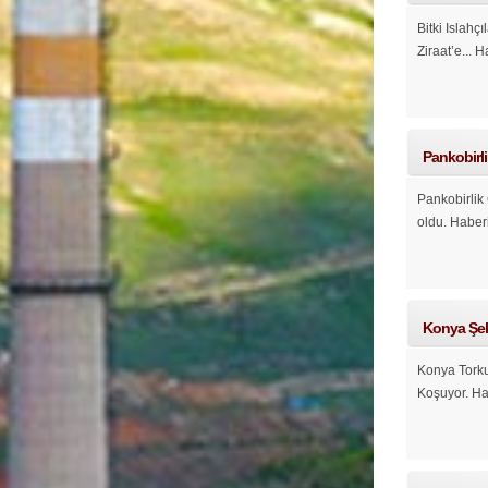
Bitki Islahç
Ziraat’e...
H
Pankobirl
Pankobirlik
oldu.
Haber
Konya Şek
Konya Torku
Koşuyor.
Ha