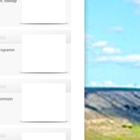
er, ödediği
012
rogramın
012
erimizin
012