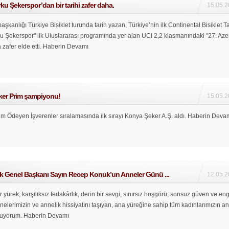
u Şekerspor’dan bir tarihi zafer daha.
15.05.2
kanlığı Türkiye Bisiklet turunda tarih yazan, Türkiye’nin ilk Continental Bisiklet T
u Şekerspor" ilk Uluslararası programında yer alan UCI 2,2 klasmanındaki "27. Az
zafer elde etti.
Haberin Devamı
er Prim şampiyonu!
15.05.2
im Ödeyen İşverenler sıralamasında ilk sırayı Konya Şeker A.Ş. aldı.
Haberin Deva
ik Genel Başkanı Sayın Recep Konuk’un Anneler Günü ...
12.05.2
 yürek, karşılıksız fedakârlık, derin bir sevgi, sınırsız hoşgörü, sonsuz güven ve eng
elerimizin ve annelik hissiyatını taşıyan, ana yüreğine sahip tüm kadınlarımızın a
luyorum.
Haberin Devamı