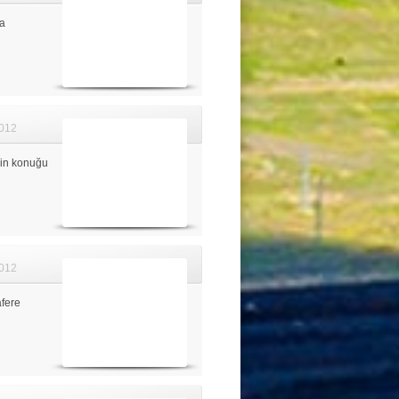
ta
012
'in konuğu
012
fere