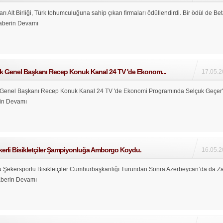
ıları Alt Birliği, Türk tohumculuğuna sahip çıkan firmaları ödüllendirdi. Bir ödül de Be
aberin Devamı
ik Genel Başkanı Recep Konuk Kanal 24 TV 'de Ekonom...
17.05.2
 Genel Başkanı Recep Konuk Kanal 24 TV 'de Ekonomi Programında Selçuk Geçer
in Devamı
erli Bisikletçiler Şampiyonluğa Amborgo Koydu.
16.05.2
 Şekersporlu Bisikletçiler Cumhurbaşkanlığı Turundan Sonra Azerbeycan’da da Za
berin Devamı