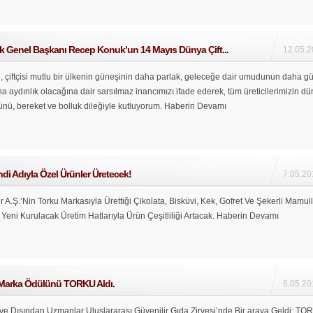
ik Genel Başkanı Recep Konuk’un 14 Mayıs Dünya Çift...
12.05.2
, çiftçisi mutlu bir ülkenin güneşinin daha parlak, geleceğe dair umudunun daha gü
 aydınlık olacağına dair sarsılmaz inancımızı ifade ederek, tüm üreticilerimizin d
nünü, bereket ve bolluk dileğiyle kutluyorum.
Haberin Devamı
di Adıyla Özel Ürünler Üretecek!
7.05.20
A.Ş.’Nin Torku Markasıyla Ürettiği Çikolata, Bisküvi, Kek, Gofret Ve Şekerli Mamull
Yeni Kurulacak Üretim Hatlarıyla Ürün Çeşitliliği Artacak.
Haberin Devamı
 Marka Ödülünü TORKU Aldı.
6.05.20
 ve Dışından Uzmanlar Uluslararası Güvenilir Gıda Zirvesi’nde Bir araya Geldi; TO