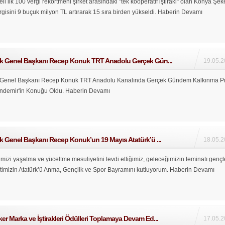
li ilk 100 vergi rekortmeni şirket arasındaki "tek kooperatif iştiraki" olan Konya Şek
gisini 9 buçuk milyon TL artırarak 15 sıra birden yükseldi.
Haberin Devamı
ik Genel Başkanı Recep Konuk TRT Anadolu Gerçek Gün...
19.05.2
k Genel Başkanı Recep Konuk TRT Anadolu Kanalında Gerçek Gündem Kalkınma P
andemir'in Konuğu Oldu.
Haberin Devamı
k Genel Başkanı Recep Konuk’un 19 Mayıs Atatürk’ü ...
18.05.2
izi yaşatma ve yüceltme mesuliyetini tevdi ettiğimiz, geleceğimizin teminatı gençl
etimizin Atatürk’ü Anma, Gençlik ve Spor Bayramını kutluyorum.
Haberin Devamı
r Marka ve İştirakleri Ödülleri Toplamaya Devam Ed...
17.05.2