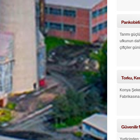
Pankobirl
Tarımı güçlü
ufkunun daha
çiftçiler gü
Torku, Ken
Konya Şeker 
Fabrikasına 
Güvenilir
Yurtiçinden