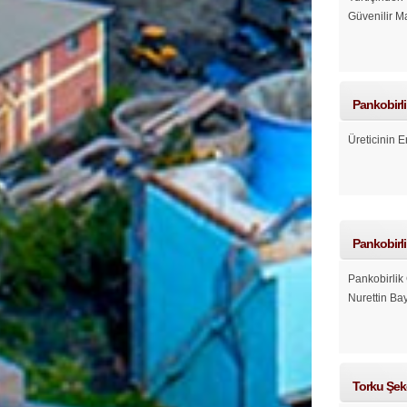
Güvenilir M
Pankobirli
Üreticinin 
Pankobirl
Pankobirli
Nurettin Ba
Torku Şeker