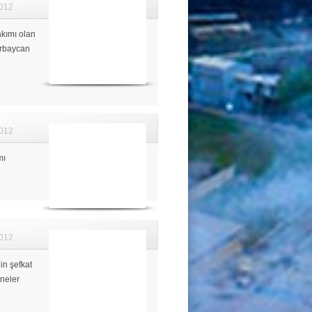
012
akımı olan
erbaycan
012
mı
012
in şefkat
nneler