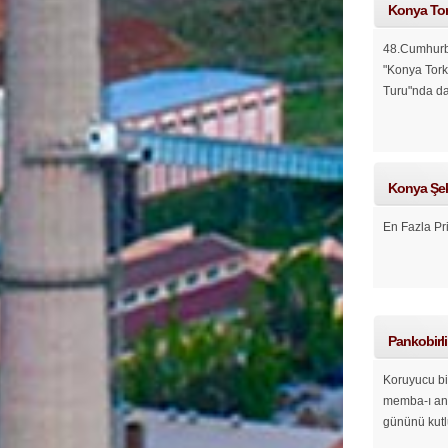
Konya Tork
48.Cumhurbaş
"Konya Tork
Turu"nda da 
Konya Şek
En Fazla Pr
Pankobirl
Koruyucu bir
memba-ı ann
gününü kut