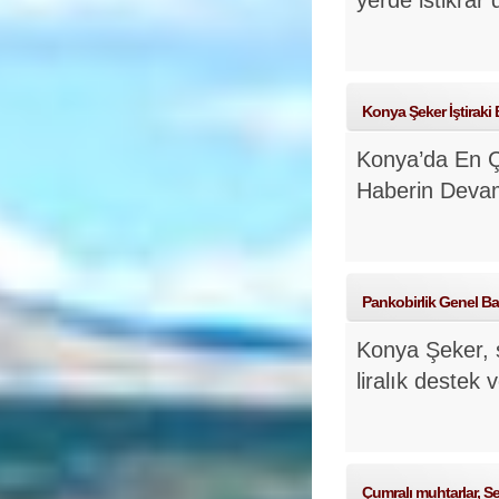
yerde istikrar
Konya Şeker İştiraki
Konya’da En Ç
Haberin Deva
Pankobirlik Genel Ba
Konya Şeker, s
liralık destek 
Çumralı muhtarlar, Se