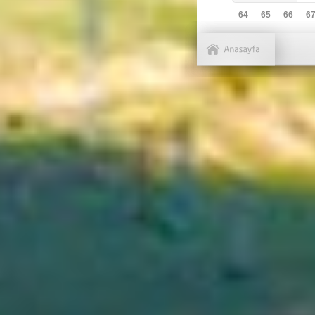
64
65
66
6