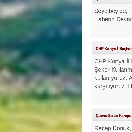
Seydibey’de, T
Haberin Deva
CHP Konya İl Başkan
CHP Konya İl 
Şeker Kullanm
kullanıyoruz.
karşılıyoruz.
H
Çumra Şeker Kampüsü'
Recep Konuk, 