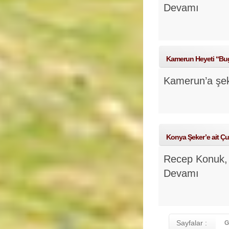
Devamı
Kamerun Heyeti “Bugü
Kamerun’a şek
Konya Şeker’e ait Ç
Recep Konuk, 
Devamı
Sayfalar :
G