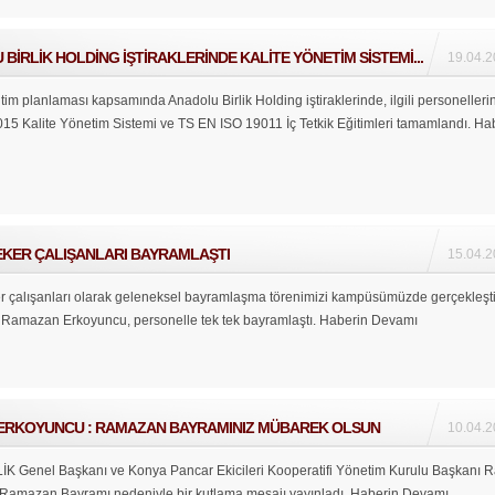
BİRLİK HOLDİNG İŞTİRAKLERİNDE KALİTE YÖNETİM SİSTEMİ...
19.04.2
itim planlaması kapsamında Anadolu Birlik Holding iştiraklerinde, ilgili personeller
15 Kalite Yönetim Sistemi ve TS EN ISO 19011 İç Tetkik Eğitimleri tamamlandı.
Hab
EKER ÇALIŞANLARI BAYRAMLAŞTI
15.04.2
 çalışanları olarak geleneksel bayramlaşma törenimizi kampüsümüzde gerçekleşti
Ramazan Erkoyuncu, personelle tek tek bayramlaştı.
Haberin Devamı
ERKOYUNCU : RAMAZAN BAYRAMINIZ MÜBAREK OLSUN
10.04.2
 Genel Başkanı ve Konya Pancar Ekicileri Kooperatifi Yönetim Kurulu Başkanı
Ramazan Bayramı nedeniyle bir kutlama mesajı yayınladı.
Haberin Devamı