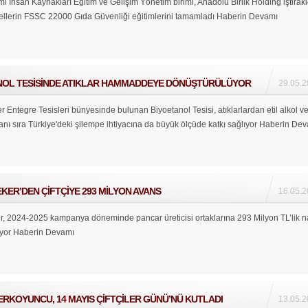
İnsan Kaynakları Eğitim ve Gelişim Yönetim birimi, Anadolu Birlik Holding iştirakl
onellerin FSSC 22000 Gıda Güvenliği eğitimlerini tamamladı
Haberin Devamı
NOL TESİSİNDE ATIKLAR HAMMADDEYE DÖNÜŞTÜRÜLÜYOR
29.05.2
Entegre Tesisleri bünyesinde bulunan Biyoetanol Tesisi, atıklarlardan etil alkol v
anı sıra Türkiye'deki şilempe ihtiyacına da büyük ölçüde katkı sağlıyor
Haberin Dev
KER’DEN ÇİFTÇİYE 293 MİLYON AVANS
16.05.2
, 2024-2025 kampanya döneminde pancar üreticisi ortaklarına 293 Milyon TL’lik n
yor
Haberin Devamı
RKOYUNCU, 14 MAYIS ÇİFTÇİLER GÜNÜ’NÜ KUTLADI
13.05.2