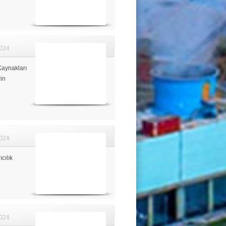
024
Kaynakları
in
024
cılık
024