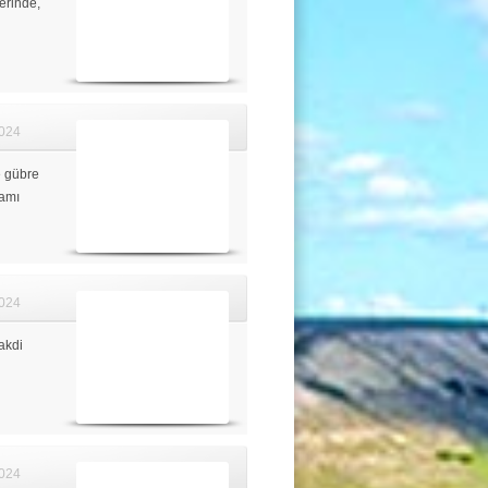
erinde,
024
e gübre
amı
024
akdi
024