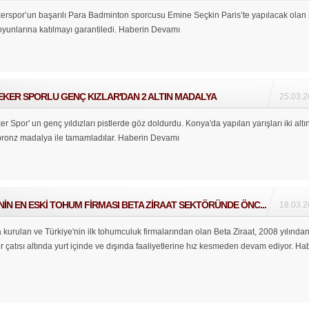
spor’un başarılı Para Badminton sporcusu Emine Seçkin Paris’te yapılacak olan
yunlarına katılmayı garantiledi.
Haberin Devamı
KER SPORLU GENÇ KIZLAR'DAN 2 ALTIN MADALYA
25.03.2
Spor' un genç yıldızları pistlerde göz doldurdu. Konya'da yapılan yarışları iki altın
bronz madalya ile tamamladılar.
Haberin Devamı
NİN EN ESKİ TOHUM FİRMASI BETA ZİRAAT SEKTÖRÜNDE ÖNC...
18.03.2
 kurulan ve Türkiye'nin ilk tohumculuk firmalarından olan Beta Ziraat, 2008 yılından
çatısı altında yurt içinde ve dışında faaliyetlerine hız kesmeden devam ediyor.
Hab