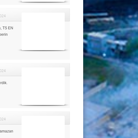
024
in, TS EN
erin
024
rdik.
024
 Ramazan