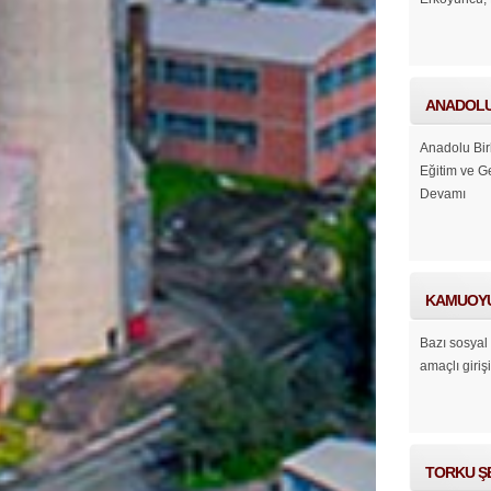
ANADOLU 
Anadolu Bir
Eğitim ve G
Devamı
KAMUOYU
Bazı sosyal 
amaçlı giriş
TORKU ŞE