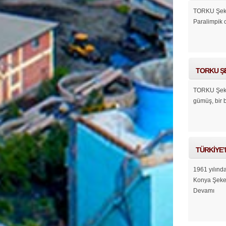
TORKU Şeker
Paralimpik o
TORKU ŞE
TORKU Şeker 
gümüş, bir 
TÜRKİYE’
1961 yılında
Konya Şeker 
Devamı