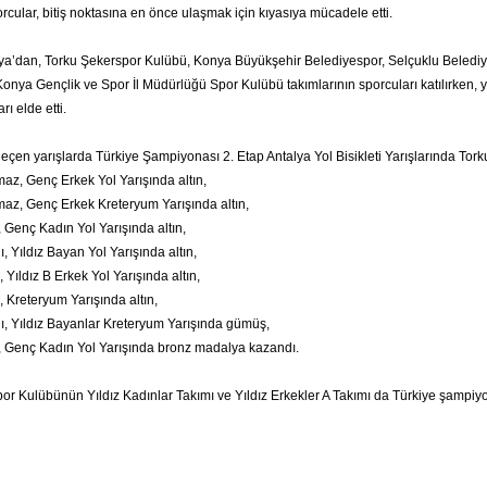
rcular, bitiş noktasına en önce ulaşmak için kıyasıya mücadele etti.
ya’dan, Torku Şekerspor Kulübü, Konya Büyükşehir Belediyespor, Selçuklu Beledi
Konya Gençlik ve Spor İl Müdürlüğü Spor Kulübü takımlarının sporcuları katılırken,
rı elde etti.
geçen yarışlarda Türkiye Şampiyonası 2. Etap Antalya Yol Bisikleti Yarışlarında To
z, Genç Erkek Yol Yarışında altın,
z, Genç Erkek Kreteryum Yarışında altın,
 Genç Kadın Yol Yarışında altın,
 Yıldız Bayan Yol Yarışında altın,
Yıldız B Erkek Yol Yarışında altın,
 Kreteryum Yarışında altın,
, Yıldız Bayanlar Kreteryum Yarışında gümüş,
 Genç Kadın Yol Yarışında bronz madalya kazandı.
or Kulübünün Yıldız Kadınlar Takımı ve Yıldız Erkekler A Takımı da Türkiye şampiy