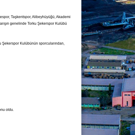
yespor, Taşkentspor, Alibeyhüyüğü, Akademi
 yarışın genelinde Torku Şekerspor Kulübü
rku Şekerspor Kulübünün sporcularından,
onu oldu.