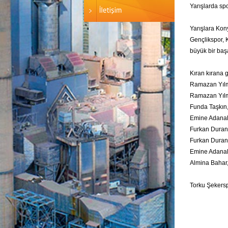
Yarışlarda spo
Yarışlara Kon
Gençlikspor, 
büyük bir başa
Kıran kırana 
Ramazan Yılma
Ramazan Yılma
Funda Taşkın,
Emine Adanalı,
Furkan Duran, 
Furkan Duran,
Emine Adanalı
Almina Bahar,
Torku Şekersp