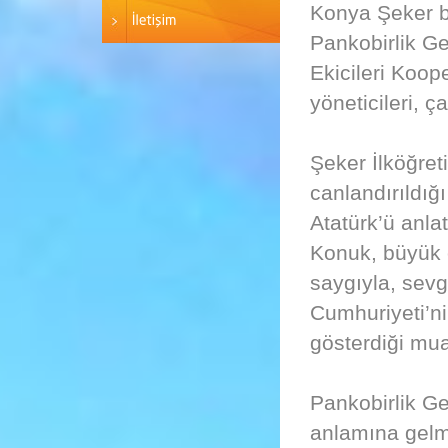
Konya Şeker b
Pankobirlik G
Ekicileri Koop
yöneticileri, ça
Şeker İlköğret
canlandırıldığı
Atatürk’ü anl
Konuk, büyük 
saygıyla, sevg
Cumhuriyeti’n
gösterdiği mua
Pankobirlik G
anlamına gelme