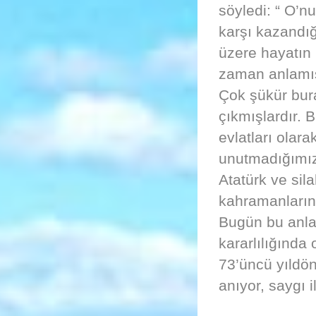
söyledi: “ O’n
karşı kazandığ
üzere hayatın
zaman anlamış
Çok şükür bura
çıkmışlardır. B
evlatları olara
unutmadığımız 
Atatürk ve sila
kahramanlarını
Bugün bu anla
kararlılığınd
73’üncü yıldö
anıyor, saygı 