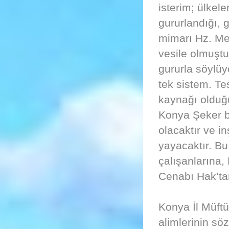
isterim; ülkele
gururlandığı, 
mimarı Hz. Me
vesile olmuştu
gururla söylüy
tek sistem. Te
kaynağı olduğu
Konya Şeker b
olacaktır ve i
yayacaktır. B
çalışanlarına, 
Cenabı Hak’tan
Konya İl Müftü
alimlerinin söz