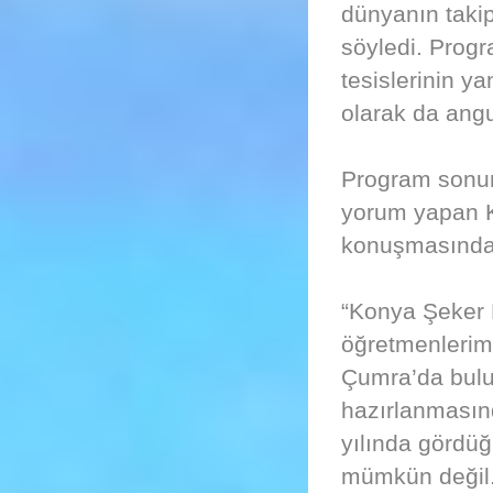
dünyanın takip 
söyledi. Progr
tesislerinin y
olarak da angu
Program sonund
yorum yapan K
konuşmasında 
“Konya Şeker 
öğretmenlerimi
Çumra’da bulun
hazırlanmasın
yılında gördü
mümkün değil. 