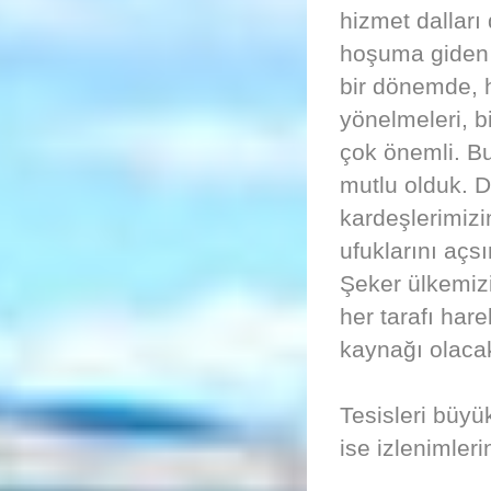
hizmet dalları
hoşuma giden ş
bir dönemde, h
yönelmeleri, b
çok önemli. B
mutlu olduk. D
kardeşlerimizi
ufuklarını açs
Şeker ülkemizi
her tarafı har
kaynağı olacak
Tesisleri büyü
ise izlenimleri