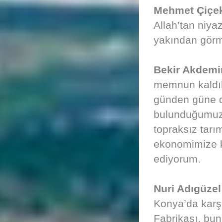
Mehmet Çiçe
Allah’tan niya
yakından görmü
Bekir Akdemi
memnun kaldık.
günden güne da
bulunduğumuz 
topraksız tar
ekonomimize k
ediyorum.
Nuri Adıgüzel
Konya’da karş
Fabrikası, bun