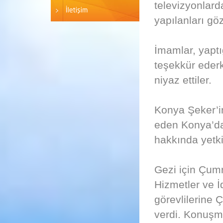
televizyonlard
yapılanları göz
İmamlar, yapt
teşekkür ederk
niyaz ettiler.
Konya Şeker’in
eden Konya’dak
hakkında yetkil
Gezi için Çumr
Hizmetler ve İ
görevlilerine 
verdi. Konuşm