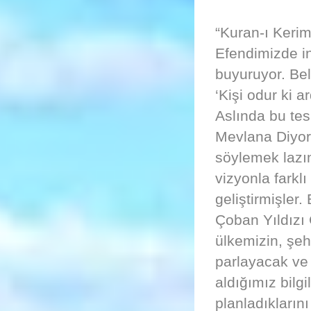
“Kuran-ı Kerim’
Efendimizde in
buyuruyor. Be
‘Kişi odur ki a
Aslında bu tes
Mevlana Diyor
söylemek lazım
vizyonla farklı
geliştirmişler
Çoban Yıldızı 
ülkemizin, şe
parlayacak ve 
aldığımız bilg
planladıklarını