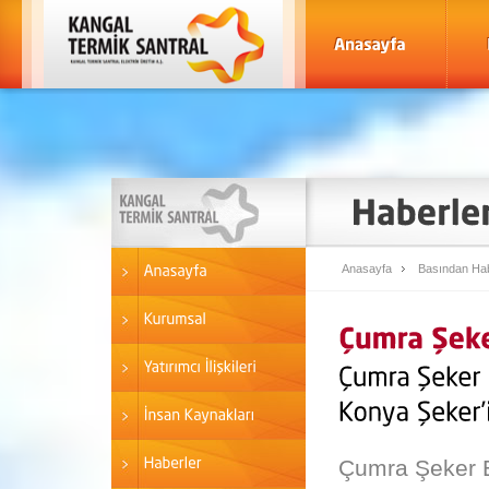
Anasayfa
Basından Hab
Çumra Şeker En