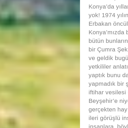
Konya’da yılla
yok! 1974 yılı
Erbakan öncül
Konya’mızda bü
bütün bunların
bir Çumra Şek
ve geldik bugü
yetkililer anl
yaptık bunu da
yapmadık bir ş
iftihar vesile
Beyşehir’e ni
gerçekten hayı
ileri görüşlü i
insanlara, böy