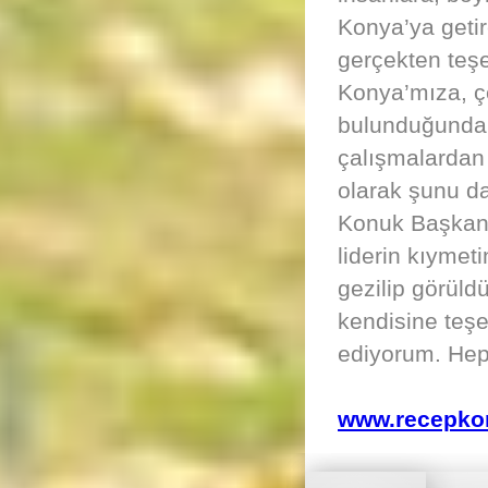
Konya’ya getir
gerçekten teşe
Konya’mıza, ç
bulunduğundan 
çalışmalardan
olarak şunu d
Konuk Başkan’
liderin kıymet
gezilip görül
kendisine teş
ediyorum. Hep
www.recepko